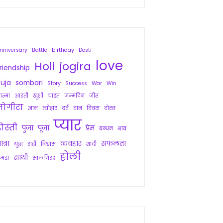
nniversary
Battle
birthday
Dosti
love
Holi
jogira
riendship
uja
sombari
Story
Success
War
Win
त्मा
आरती
खुशी
चाहत
जन्मदिन
जीत
जोगीरा
ज्ञान
त्योहार
दर्द
दान
दिवस
दोस्त
प्यार
ोस्ती
पुजा
पूजा
प्रेम
बन्धन
भाव
ात्रा
व्यवहार
सफलता
युद्ध
राही
विश्वास
शादी
होली
साथी
समझ
सालगिरह