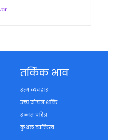
war
तर्किक भाव
उत्म व्यवहार
उच्च सोचन शक्ति
उन्नत चरित्र
कुशल व्यक्तित्व