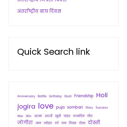
अंतर्राष्ट्रीय बाघ दिवस
Quick Search link
Holi
Friendship
Anniversary
Battle
birthday
Dosti
love
jogira
puja
sombari
Story
Success
War
Win
आत्मा
आरती
खुशी
चाहत
जन्मदिन
जीत
जोगीरा
दोस्ती
ज्ञान
त्योहार
दर्द
दान
दिवस
दोस्त