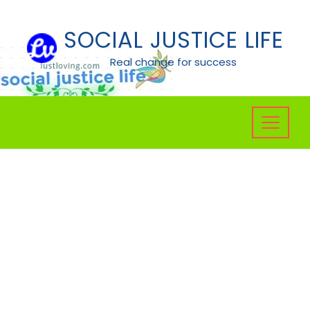
Skip
to
SOCIAL JUSTICE LIFE
content
Real change for success