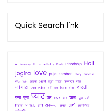
Quick Search link
Holi
Friendship
Anniversary
Battle
birthday
Dosti
love
jogira
puja
sombari
Story
Success
War
Win
आत्मा
आरती
खुशी
चाहत
जन्मदिन
जीत
जोगीरा
दोस्ती
ज्ञान
त्योहार
दर्द
दान
दिवस
दोस्त
प्यार
पुजा
पूजा
प्रेम
यात्रा
बन्धन
भाव
युद्ध
राही
व्यवहार
सफलता
साथी
विश्वास
शादी
समझ
सालगिरह