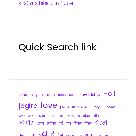
राष्ट्रीय अभिभावक दिवस
Quick Search link
Holi
Friendship
Anniversary
Battle
birthday
Dosti
love
jogira
puja
sombari
Story
Success
War
Win
आत्मा
आरती
खुशी
चाहत
जन्मदिन
जीत
जोगीरा
दोस्ती
ज्ञान
त्योहार
दर्द
दान
दिवस
दोस्त
प्यार
पुजा
पूजा
प्रेम
यात्रा