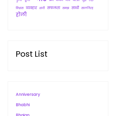
बन्धन
भाव
युद्ध
राही
व्यवहार
सफलता
साथी
विश्वास
शादी
समझ
सालगिरह
होली
Post List
Anniversary
Bhabhi
Bhajan