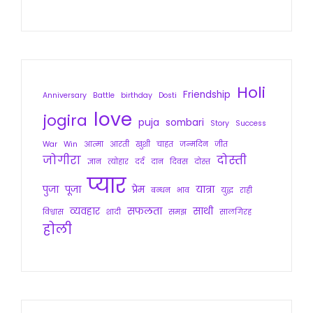
Holi
Friendship
Anniversary
Battle
birthday
Dosti
love
jogira
puja
sombari
Story
Success
War
Win
आत्मा
आरती
खुशी
चाहत
जन्मदिन
जीत
जोगीरा
दोस्ती
ज्ञान
त्योहार
दर्द
दान
दिवस
दोस्त
प्यार
पुजा
पूजा
प्रेम
यात्रा
बन्धन
भाव
युद्ध
राही
व्यवहार
सफलता
साथी
विश्वास
शादी
समझ
सालगिरह
होली