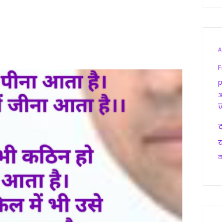
A
F
p
आ
द
य