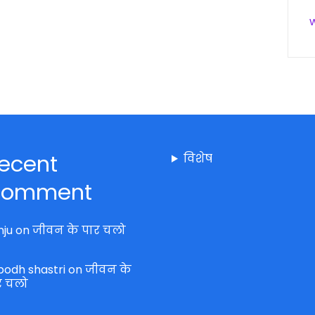
ecent
विशेष
omment
nju
on
जीवन के पार चलो
bodh shastri
on
जीवन के
र चलो