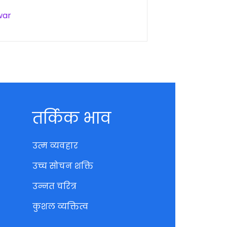
war
तर्किक भाव
उत्म व्यवहार
उच्च सोचन शक्ति
उन्नत चरित्र
कुशल व्यक्तित्व