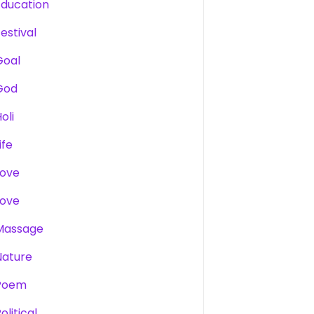
Education
estival
Goal
God
oli
ife
Love
Love
Massage
Nature
Poem
olitical