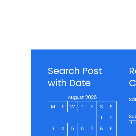
Search Post
R
with Date
C
August 2026
Sa
M
T
W
T
F
S
S
Su
1
2
पा
3
4
5
6
7
8
9