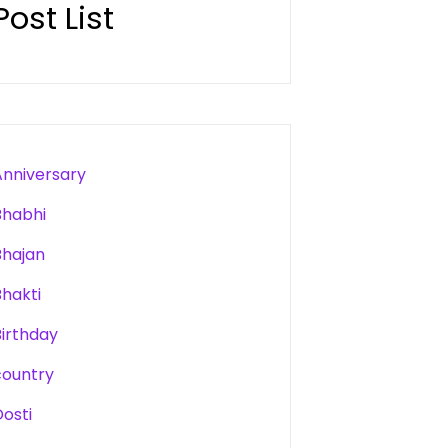
Post List
Anniversary
Bhabhi
Bhajan
Bhakti
Birthday
country
Dosti