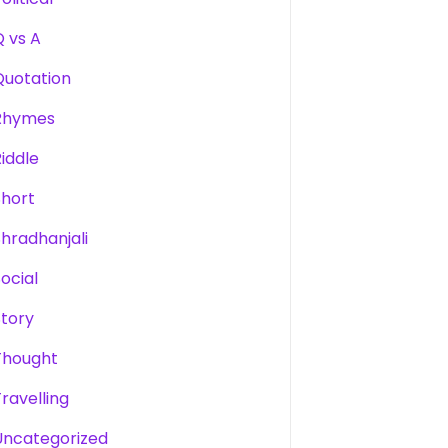
Q vs A
Quotation
Rhymes
Riddle
Short
Shradhanjali
Social
Story
Thought
Travelling
Uncategorized