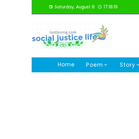
Skip
Saturday, August 8
17:18:20
to
content
Home
Poem
Story