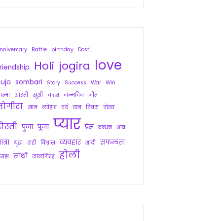
nniversary
Battle
birthday
Dosti
love
Holi
jogira
riendship
uja
sombari
Story
Success
War
Win
त्मा
आरती
खुशी
चाहत
जन्मदिन
जीत
जोगीरा
ज्ञान
त्योहार
दर्द
दान
दिवस
दोस्त
प्यार
ोस्ती
पुजा
पूजा
प्रेम
बन्धन
भाव
ात्रा
व्यवहार
सफलता
युद्ध
राही
विश्वास
शादी
होली
साथी
समझ
सालगिरह