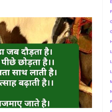
F
H
L
P