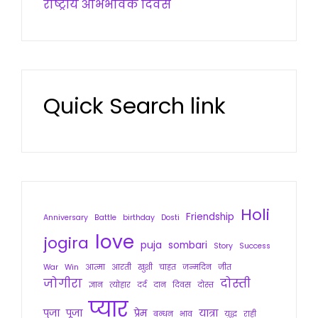
राष्ट्रीय अभिभावक दिवस
Quick Search link
Holi
Friendship
Anniversary
Battle
birthday
Dosti
love
jogira
puja
sombari
Story
Success
War
Win
आत्मा
आरती
खुशी
चाहत
जन्मदिन
जीत
जोगीरा
दोस्ती
ज्ञान
त्योहार
दर्द
दान
दिवस
दोस्त
प्यार
पुजा
पूजा
प्रेम
यात्रा
बन्धन
भाव
युद्ध
राही