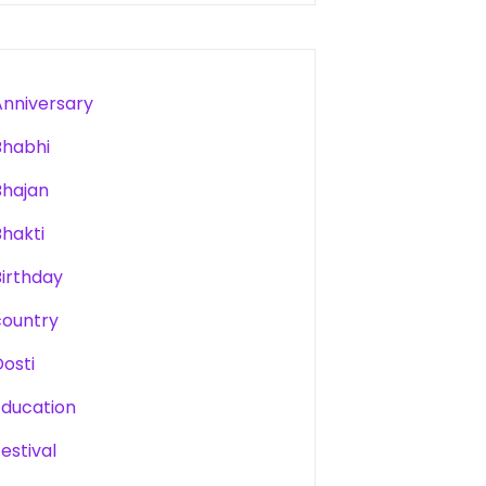
Anniversary
Bhabhi
Bhajan
Bhakti
Birthday
country
Dosti
Education
estival