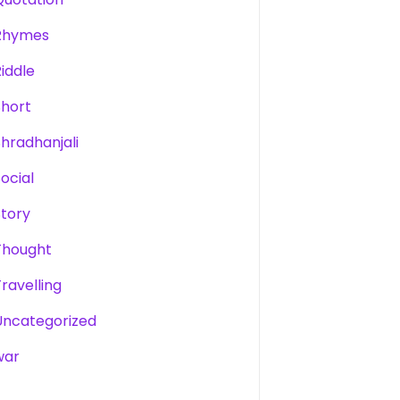
Rhymes
Riddle
Short
Shradhanjali
Social
Story
Thought
Travelling
Uncategorized
war