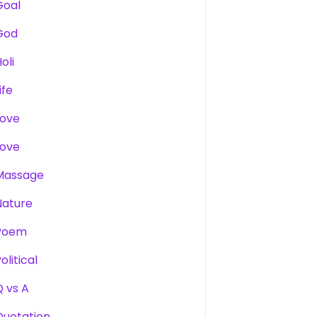
Goal
God
oli
ife
Love
Love
Massage
Nature
Poem
olitical
Q vs A
Quotation