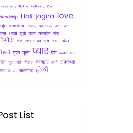
nniversary
Battle
birthday
Dosti
love
Holi
jogira
riendship
uja
sombari
Story
Success
War
Win
त्मा
आरती
खुशी
चाहत
जन्मदिन
जीत
जोगीरा
ज्ञान
त्योहार
दर्द
दान
दिवस
दोस्त
प्यार
ोस्ती
पुजा
पूजा
प्रेम
बन्धन
भाव
ात्रा
व्यवहार
सफलता
युद्ध
राही
विश्वास
शादी
होली
साथी
समझ
सालगिरह
Post List