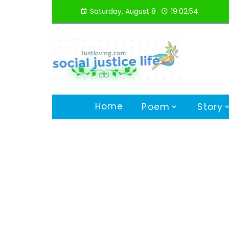
Skip
Saturday, August 8
19:02:55
to
content
Home
Poem
Story