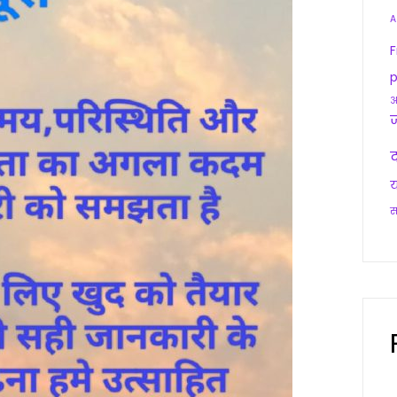
A
F
p
आ
द
य