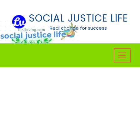
Skip
to
SOCIAL JUSTICE LIFE
content
Real change for success