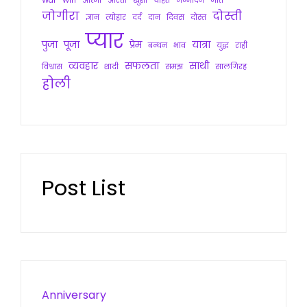
War
Win
आत्मा
आरती
खुशी
चाहत
जन्मदिन
जीत
जोगीरा
दोस्ती
ज्ञान
त्योहार
दर्द
दान
दिवस
दोस्त
प्यार
पुजा
पूजा
प्रेम
यात्रा
बन्धन
भाव
युद्ध
राही
व्यवहार
सफलता
साथी
विश्वास
शादी
समझ
सालगिरह
होली
Post List
Anniversary