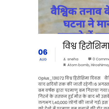
विश्व हिरोशि
06
sneha
0 Comm
AUG
Atom bomb
,
Hiroshima
Oplus_131072 विश्व हिरोशिमा दिवस व
याद शदियों तक की जाती रहेगी। 6 अगस्
बम वर्षक द्वारा परमाणु बम गिराया ग
गिरने के ततछन हुई मौत के बाद भी उसक
लगभग 1,40,000 लोगों की जाने गई। इस घ
को देशो में परमाणु बम बनाने की होर लग