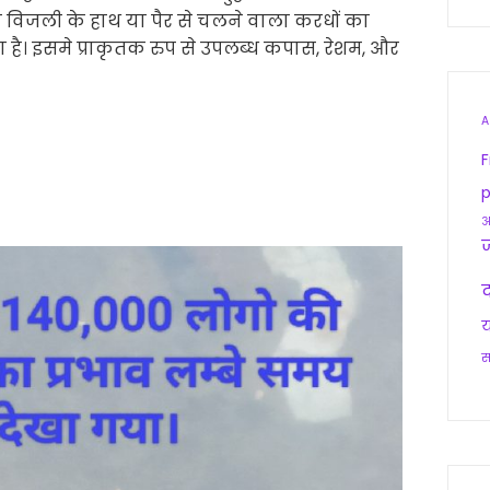
विजली के हाथ या पैर से चलने वाला करधों का
है। इसमे प्राकृतक रुप से उपलब्ध कपास, रेशम, और
A
F
p
आ
द
य