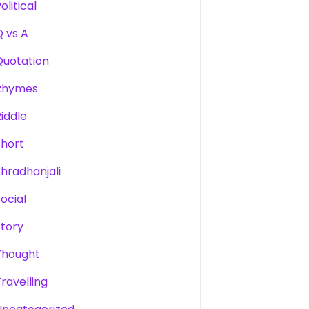
olitical
Q vs A
Quotation
Rhymes
Riddle
Short
Shradhanjali
Social
Story
Thought
Travelling