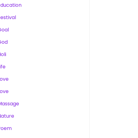
Education
estival
Goal
God
oli
ife
Love
Love
Massage
Nature
Poem