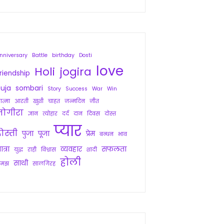
nniversary
Battle
birthday
Dosti
love
Holi
jogira
riendship
uja
sombari
Story
Success
War
Win
त्मा
आरती
खुशी
चाहत
जन्मदिन
जीत
जोगीरा
ज्ञान
त्योहार
दर्द
दान
दिवस
दोस्त
प्यार
ोस्ती
पुजा
पूजा
प्रेम
बन्धन
भाव
ात्रा
व्यवहार
सफलता
युद्ध
राही
विश्वास
शादी
होली
साथी
समझ
सालगिरह