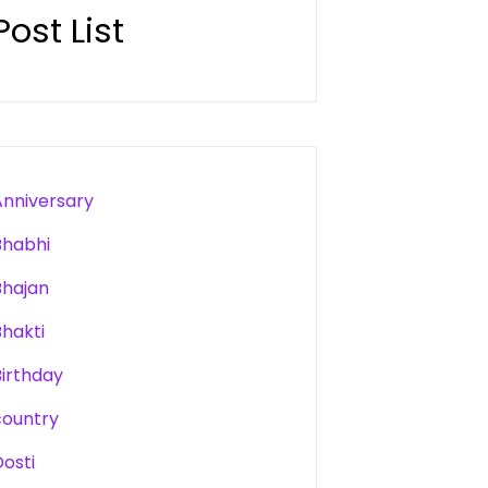
Post List
Anniversary
Bhabhi
Bhajan
Bhakti
Birthday
country
Dosti