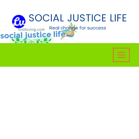
Skip
to
SOCIAL JUSTICE LIFE
content
Real change for success