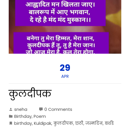
29
APR
कुलदीपक
sneha
0 Comments
Birthday
,
Poem
birthday
,
Kuldipak
,
कुलदीपक
,
छठी
,
जन्मदिन
,
बर्थडे