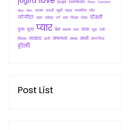
love
jogira
puja
sombari
Story
Success
War
Win
आत्मा
आरती
खुशी
चाहत
जन्मदिन
जीत
जोगीरा
दोस्ती
ज्ञान
त्योहार
दर्द
दान
दिवस
दोस्त
प्यार
पुजा
पूजा
प्रेम
यात्रा
बन्धन
भाव
युद्ध
राही
व्यवहार
सफलता
साथी
विश्वास
शादी
समझ
सालगिरह
होली
Post List