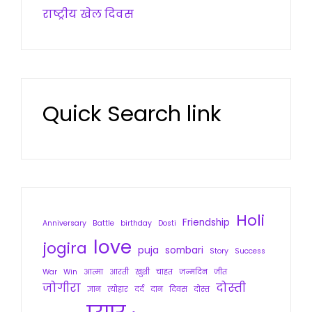
राष्ट्रीय खेल दिवस
Quick Search link
Holi
Friendship
Anniversary
Battle
birthday
Dosti
love
jogira
puja
sombari
Story
Success
War
Win
आत्मा
आरती
खुशी
चाहत
जन्मदिन
जीत
जोगीरा
दोस्ती
ज्ञान
त्योहार
दर्द
दान
दिवस
दोस्त