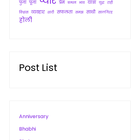
प्यार
पुजा
पूजा
प्रेम
यात्रा
बन्धन
भाव
युद्ध
राही
व्यवहार
सफलता
साथी
विश्वास
शादी
समझ
सालगिरह
होली
Post List
Anniversary
Bhabhi