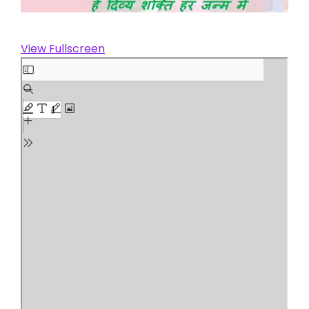
View Fullscreen
Skip
to
PDF
content