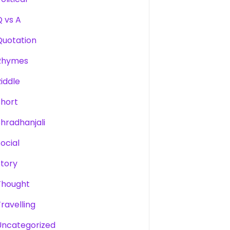
Q vs A
Quotation
Rhymes
Riddle
Short
Shradhanjali
Social
Story
Thought
Travelling
Uncategorized