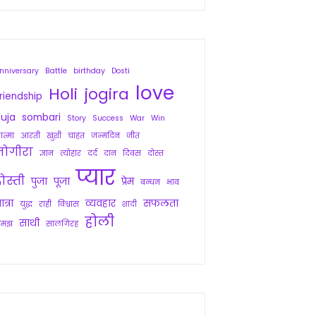
nniversary
Battle
birthday
Dosti
love
Holi
jogira
riendship
uja
sombari
Story
Success
War
Win
त्मा
आरती
खुशी
चाहत
जन्मदिन
जीत
जोगीरा
ज्ञान
त्योहार
दर्द
दान
दिवस
दोस्त
प्यार
ोस्ती
पुजा
पूजा
प्रेम
बन्धन
भाव
ात्रा
व्यवहार
सफलता
युद्ध
राही
विश्वास
शादी
होली
साथी
समझ
सालगिरह