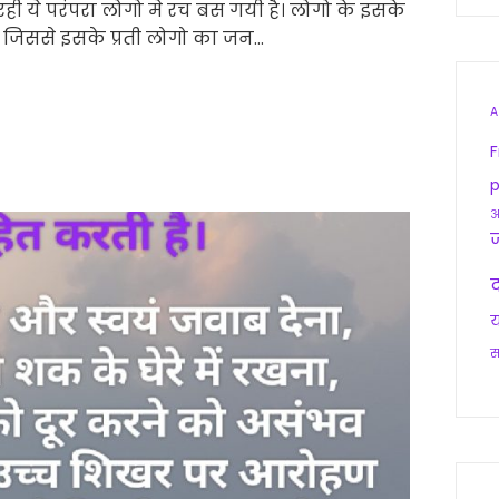
रही ये परंपरा लोगो मे रच बस गयी है। लोगो के इसके
है। जिससे इसके प्रती लोगो का जन…
A
F
p
आ
द
य