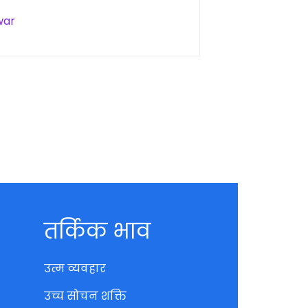
war
तर्किक भाव
उत्म व्यवहार
उच्च सोचन शक्ति