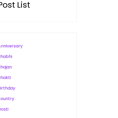
Post List
Anniversary
Bhabhi
Bhajan
Bhakti
Birthday
country
Dosti