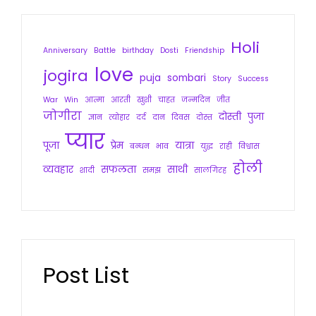
Holi
Anniversary
Battle
birthday
Dosti
Friendship
love
jogira
puja
sombari
Story
Success
War
Win
आत्मा
आरती
खुशी
चाहत
जन्मदिन
जीत
जोगीरा
दोस्ती
पुजा
ज्ञान
त्योहार
दर्द
दान
दिवस
दोस्त
प्यार
पूजा
प्रेम
यात्रा
बन्धन
भाव
युद्ध
राही
विश्वास
होली
व्यवहार
सफलता
साथी
शादी
समझ
सालगिरह
Post List