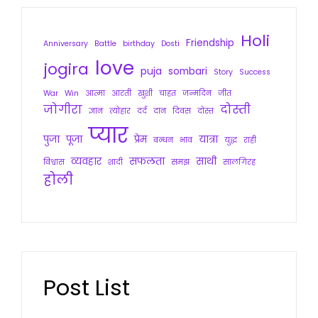
Holi
Friendship
Anniversary
Battle
birthday
Dosti
love
jogira
puja
sombari
Story
Success
War
Win
आत्मा
आरती
खुशी
चाहत
जन्मदिन
जीत
जोगीरा
दोस्ती
ज्ञान
त्योहार
दर्द
दान
दिवस
दोस्त
प्यार
पुजा
पूजा
प्रेम
यात्रा
बन्धन
भाव
युद्ध
राही
व्यवहार
सफलता
साथी
विश्वास
शादी
समझ
सालगिरह
होली
Post List