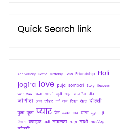
Quick Search link
Holi
Friendship
Anniversary
Battle
birthday
Dosti
love
jogira
puja
sombari
Story
Success
War
Win
आत्मा
आरती
खुशी
चाहत
जन्मदिन
जीत
जोगीरा
दोस्ती
ज्ञान
त्योहार
दर्द
दान
दिवस
दोस्त
प्यार
पुजा
पूजा
प्रेम
यात्रा
बन्धन
भाव
युद्ध
राही
व्यवहार
सफलता
साथी
विश्वास
शादी
समझ
सालगिरह