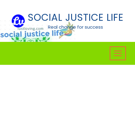
Skip
to
SOCIAL JUSTICE LIFE
content
Real change for success