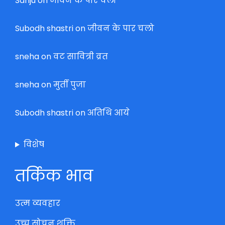
Sanju
on
जीवन के पार चलो
Subodh shastri
on
जीवन के पार चलो
sneha
on
वट सावित्री व्रत
sneha
on
मुर्ती पुजा
Subodh shastri
on
अतिथि आये
विशेष
तर्किक भाव
उत्म व्यवहार
उच्च सोचन शक्ति