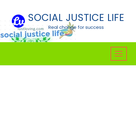
Skip
to
SOCIAL JUSTICE LIFE
content
Real change for success