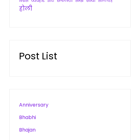
व्यवहार
सफलता
साथी
विश्वास
शादी
समझ
सालगिरह
होली
Post List
Anniversary
Bhabhi
Bhajan