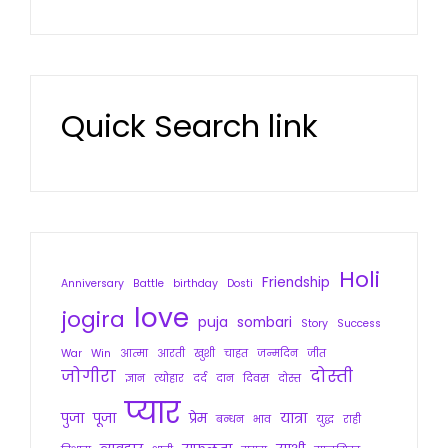
Quick Search link
Holi
Friendship
Anniversary
Battle
birthday
Dosti
love
jogira
puja
sombari
Story
Success
War
Win
आत्मा
आरती
खुशी
चाहत
जन्मदिन
जीत
जोगीरा
दोस्ती
ज्ञान
त्योहार
दर्द
दान
दिवस
दोस्त
प्यार
पुजा
पूजा
प्रेम
यात्रा
बन्धन
भाव
युद्ध
राही