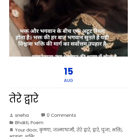
15
AUG
तेरे द्वारे
sneha
0 Comments
Bhakti
,
Poem
Your door
,
कृष्णा
,
जन्माष्टमी
,
तेरे द्वारे
,
द्वारे
,
पूजा
,
भक्ति
,