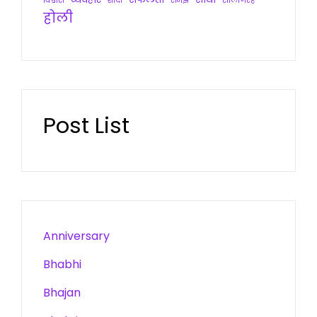
विश्वास
शादी
समझ
सालगिरह
होली
Post List
Anniversary
Bhabhi
Bhajan