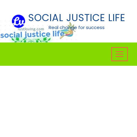
Skip
to
SOCIAL JUSTICE LIFE
content
Real change for success