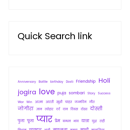
Quick Search link
Holi
Friendship
Anniversary
Battle
birthday
Dosti
love
jogira
puja
sombari
Story
Success
War
Win
आत्मा
आरती
खुशी
चाहत
जन्मदिन
जीत
जोगीरा
दोस्ती
ज्ञान
त्योहार
दर्द
दान
दिवस
दोस्त
प्यार
पुजा
पूजा
प्रेम
यात्रा
बन्धन
भाव
युद्ध
राही
व्यवहार
सफलता
साथी