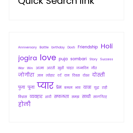
Quick Search link
Holi
Friendship
Anniversary
Battle
birthday
Dosti
love
jogira
puja
sombari
Story
Success
War
Win
आत्मा
आरती
खुशी
चाहत
जन्मदिन
जीत
जोगीरा
दोस्ती
ज्ञान
त्योहार
दर्द
दान
दिवस
दोस्त
प्यार
पुजा
पूजा
प्रेम
यात्रा
बन्धन
भाव
युद्ध
राही
व्यवहार
सफलता
साथी
विश्वास
शादी
समझ
सालगिरह
होली