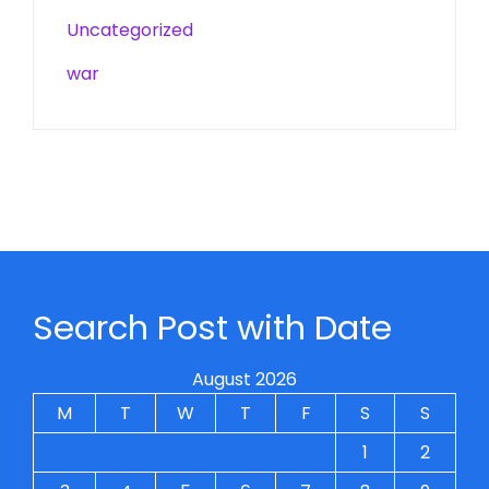
Uncategorized
war
Search Post with Date
August 2026
M
T
W
T
F
S
S
1
2