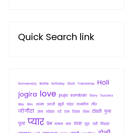
Quick Search link
Holi
Anniversary
Battle
birthday
Dosti
Friendship
love
jogira
puja
sombari
Story
Success
War
Win
आत्मा
आरती
खुशी
चाहत
जन्मदिन
जीत
जोगीरा
दोस्ती
पुजा
ज्ञान
त्योहार
दर्द
दान
दिवस
दोस्त
प्यार
पूजा
प्रेम
यात्रा
बन्धन
भाव
युद्ध
राही
विश्वास