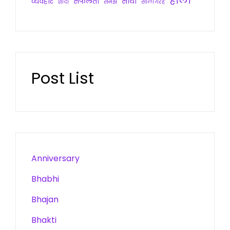
होली
व्यवहार
सफलता
साथी
शादी
समझ
सालगिरह
Post List
Anniversary
Bhabhi
Bhajan
Bhakti