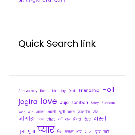
अंतर्राष्ट्रीय बाघ दिवस
Quick Search link
Holi
Friendship
Anniversary
Battle
birthday
Dosti
love
jogira
puja
sombari
Story
Success
War
Win
आत्मा
आरती
खुशी
चाहत
जन्मदिन
जीत
जोगीरा
दोस्ती
ज्ञान
त्योहार
दर्द
दान
दिवस
दोस्त
प्यार
पुजा
पूजा
प्रेम
यात्रा
बन्धन
भाव
युद्ध
राही