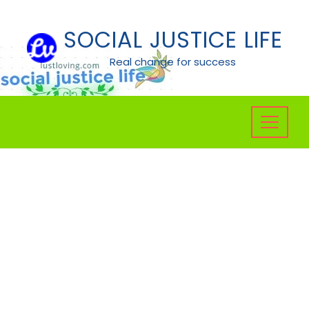
Skip
to
SOCIAL JUSTICE LIFE
content
Real change for success