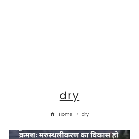
dry
Home
dry