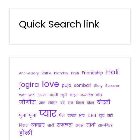
Quick Search link
Holi
Friendship
Anniversary
Battle
birthday
Dosti
love
jogira
puja
sombari
Story
Success
War
Win
आत्मा
आरती
खुशी
चाहत
जन्मदिन
जीत
जोगीरा
दोस्ती
ज्ञान
त्योहार
दर्द
दान
दिवस
दोस्त
प्यार
पुजा
पूजा
प्रेम
यात्रा
बन्धन
भाव
युद्ध
राही
व्यवहार
सफलता
साथी
विश्वास
शादी
समझ
सालगिरह
होली