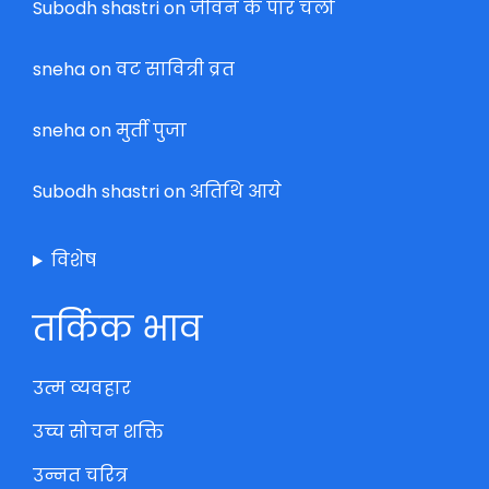
Subodh shastri
on
जीवन के पार चलो
sneha
on
वट सावित्री व्रत
sneha
on
मुर्ती पुजा
Subodh shastri
on
अतिथि आये
विशेष
तर्किक भाव
उत्म व्यवहार
उच्च सोचन शक्ति
उन्नत चरित्र