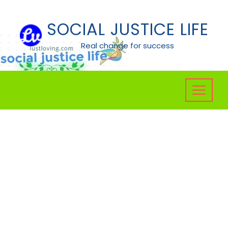
Skip
to
SOCIAL JUSTICE LIFE
content
Real change for success