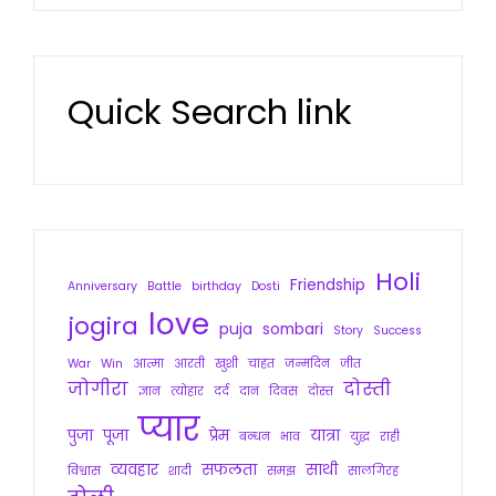
Quick Search link
Holi
Friendship
Anniversary
Battle
birthday
Dosti
love
jogira
puja
sombari
Story
Success
War
Win
आत्मा
आरती
खुशी
चाहत
जन्मदिन
जीत
जोगीरा
दोस्ती
ज्ञान
त्योहार
दर्द
दान
दिवस
दोस्त
प्यार
पुजा
पूजा
प्रेम
यात्रा
बन्धन
भाव
युद्ध
राही
व्यवहार
सफलता
साथी
विश्वास
शादी
समझ
सालगिरह