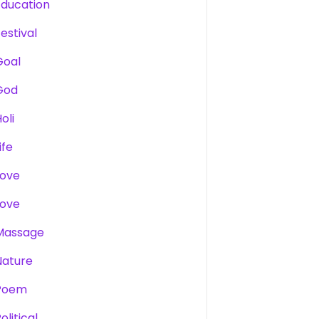
Education
estival
Goal
God
oli
ife
Love
Love
Massage
Nature
Poem
olitical