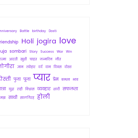
nniversary
Battle
birthday
Dosti
love
Holi
jogira
riendship
uja
sombari
Story
Success
War
Win
त्मा
आरती
खुशी
चाहत
जन्मदिन
जीत
जोगीरा
ज्ञान
त्योहार
दर्द
दान
दिवस
दोस्त
प्यार
ोस्ती
पुजा
पूजा
प्रेम
बन्धन
भाव
ात्रा
व्यवहार
सफलता
युद्ध
राही
विश्वास
शादी
होली
साथी
समझ
सालगिरह