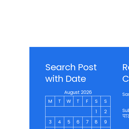
Search Post
R
with Date
C
August 2026
Sa
M
T
W
T
F
S
S
Su
1
2
पा
3
4
5
6
7
8
9