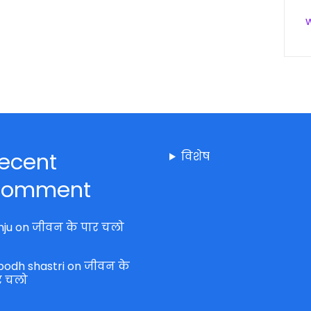
ecent
विशेष
omment
nju
on
जीवन के पार चलो
bodh shastri
on
जीवन के
र चलो