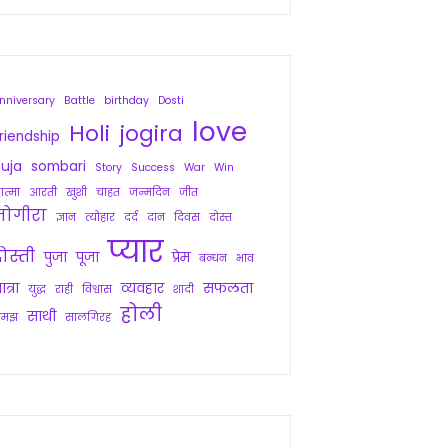
nniversary
Battle
birthday
Dosti
love
Holi
jogira
riendship
uja
sombari
Story
Success
War
Win
त्मा
आरती
खुशी
चाहत
जन्मदिन
जीत
जोगीरा
ज्ञान
त्योहार
दर्द
दान
दिवस
दोस्त
प्यार
ोस्ती
पुजा
पूजा
प्रेम
बन्धन
भाव
ात्रा
व्यवहार
सफलता
युद्ध
राही
विश्वास
शादी
होली
साथी
समझ
सालगिरह