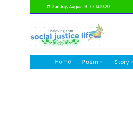
Skip
Sunday, August 9
13:10:21
to
content
Home
Poem
Story