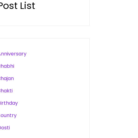
Post List
Anniversary
Bhabhi
Bhajan
Bhakti
Birthday
country
Dosti