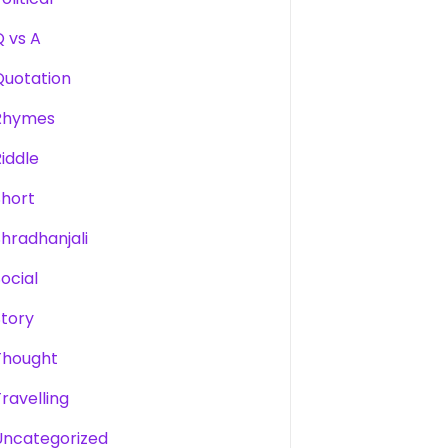
Q vs A
Quotation
Rhymes
Riddle
Short
Shradhanjali
Social
Story
Thought
Travelling
Uncategorized