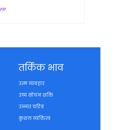
war
तर्किक भाव
उत्म व्यवहार
उच्च सोचन शक्ति
उन्नत चरित्र
कुशल व्यक्तित्व