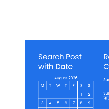
Search Post
R
with Date
C
August 2026
Sa
M
T
W
T
F
S
S
Su
1
2
पा
3
4
5
6
7
8
9