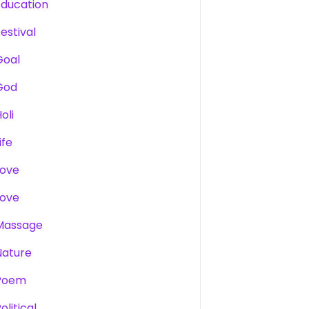
Education
estival
Goal
God
oli
ife
Love
Love
Massage
Nature
Poem
olitical