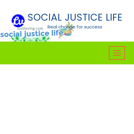
Skip
to
SOCIAL JUSTICE LIFE
content
Real change for success