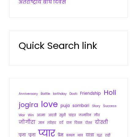
अंतर्राष्ट्रीय बाघ दिवस
Quick Search link
Holi
Friendship
Anniversary
Battle
birthday
Dosti
love
jogira
puja
sombari
Story
Success
War
Win
आत्मा
आरती
खुशी
चाहत
जन्मदिन
जीत
जोगीरा
दोस्ती
ज्ञान
त्योहार
दर्द
दान
दिवस
दोस्त
प्यार
पुजा
पूजा
प्रेम
यात्रा
बन्धन
भाव
युद्ध
राही