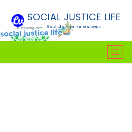
Skip
to
SOCIAL JUSTICE LIFE
content
Real change for success