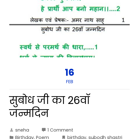
16
FEB
सुबोध जी का 26वॉ
जन्मदिन
sneha
1 Comment
Birthday
,
Poem
birthday
,
subodh shastri