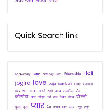
अंतर्राष्ट्रीय मित्रता दिवस
Quick Search link
Holi
Friendship
Anniversary
Battle
birthday
Dosti
love
jogira
puja
sombari
Story
Success
War
Win
आत्मा
आरती
खुशी
चाहत
जन्मदिन
जीत
जोगीरा
दोस्ती
ज्ञान
त्योहार
दर्द
दान
दिवस
दोस्त
प्यार
पुजा
पूजा
प्रेम
यात्रा
बन्धन
भाव
युद्ध
राही