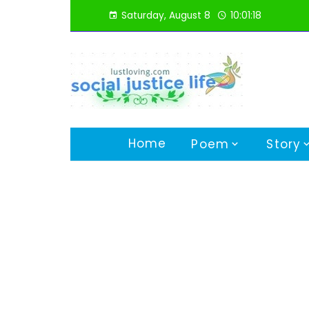
Skip
Saturday, August 8
10:01:19
to
content
Home
Poem
Story