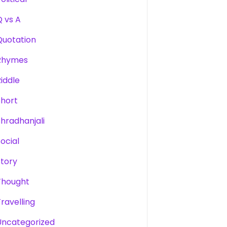
Q vs A
Quotation
Rhymes
Riddle
Short
Shradhanjali
Social
Story
Thought
Travelling
Uncategorized