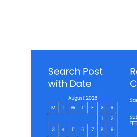
Search Post
R
with Date
C
August 2026
Sa
M
T
W
T
F
S
S
Su
1
2
पा
3
4
5
6
7
8
9