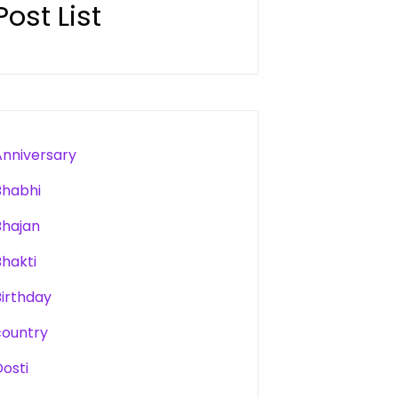
Post List
Anniversary
Bhabhi
Bhajan
Bhakti
Birthday
country
Dosti