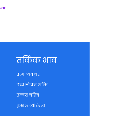
war
तर्किक भाव
उत्म व्यवहार
उच्च सोचन शक्ति
उन्नत चरित्र
कुशल व्यक्तित्व