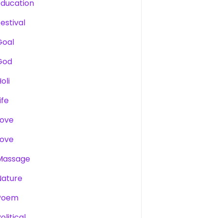
Education
estival
Goal
God
oli
ife
Love
Love
Massage
Nature
Poem
olitical