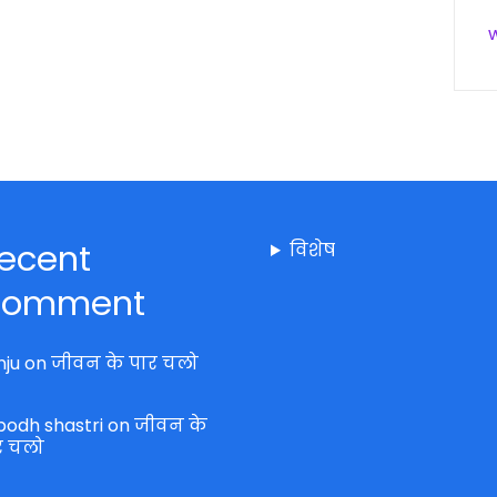
ecent
विशेष
omment
nju
on
जीवन के पार चलो
bodh shastri
on
जीवन के
र चलो