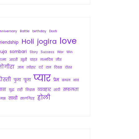
nniversary
Battle
birthday
Dosti
love
Holi
jogira
riendship
uja
sombari
Story
Success
War
Win
त्मा
आरती
खुशी
चाहत
जन्मदिन
जीत
जोगीरा
ज्ञान
त्योहार
दर्द
दान
दिवस
दोस्त
प्यार
ोस्ती
पुजा
पूजा
प्रेम
बन्धन
भाव
ात्रा
व्यवहार
सफलता
युद्ध
राही
विश्वास
शादी
होली
साथी
समझ
सालगिरह