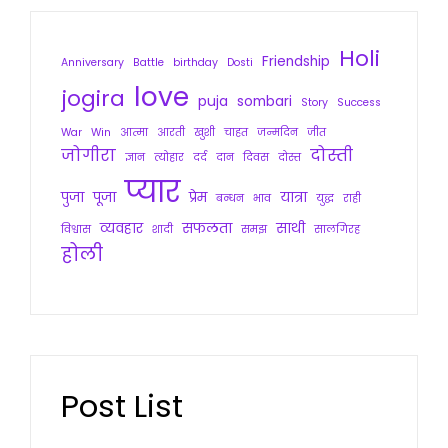
Holi
Friendship
Anniversary
Battle
birthday
Dosti
love
jogira
puja
sombari
Story
Success
War
Win
आत्मा
आरती
खुशी
चाहत
जन्मदिन
जीत
जोगीरा
दोस्ती
ज्ञान
त्योहार
दर्द
दान
दिवस
दोस्त
प्यार
पुजा
पूजा
प्रेम
यात्रा
बन्धन
भाव
युद्ध
राही
व्यवहार
सफलता
साथी
विश्वास
शादी
समझ
सालगिरह
होली
Post List