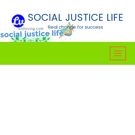
Skip
to
SOCIAL JUSTICE LIFE
content
Real change for success