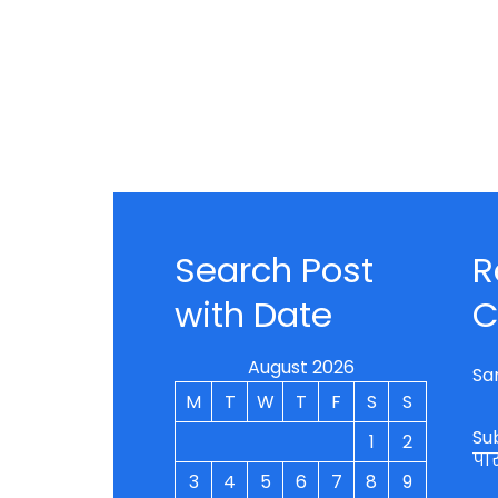
Search Post
R
with Date
C
August 2026
Sa
M
T
W
T
F
S
S
Su
1
2
पा
3
4
5
6
7
8
9