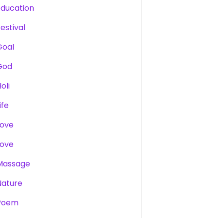
Education
estival
Goal
God
oli
ife
Love
Love
Massage
Nature
Poem