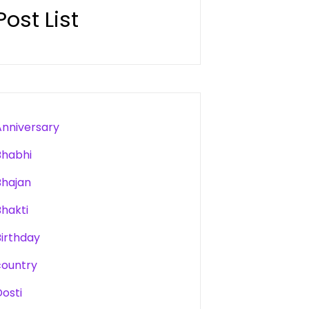
Post List
Anniversary
Bhabhi
Bhajan
Bhakti
Birthday
country
Dosti