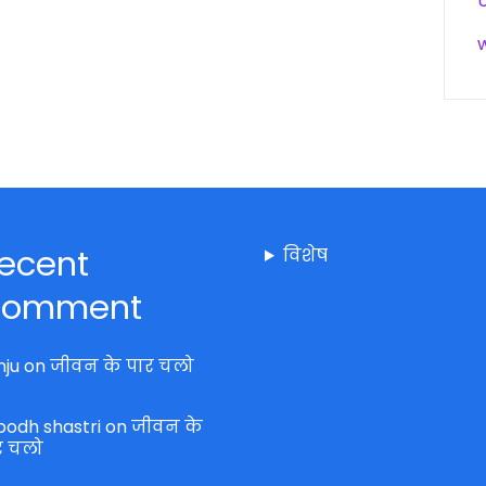
ecent
विशेष
omment
nju
on
जीवन के पार चलो
bodh shastri
on
जीवन के
र चलो