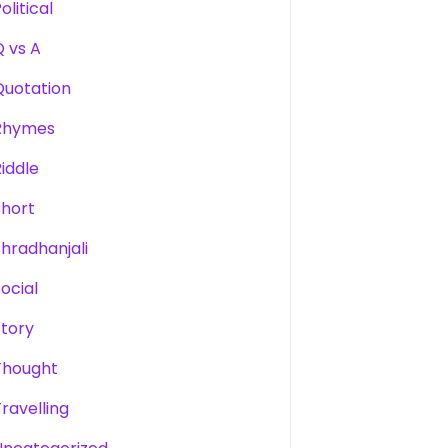
olitical
Q vs A
Quotation
Rhymes
Riddle
Short
Shradhanjali
Social
Story
Thought
Travelling