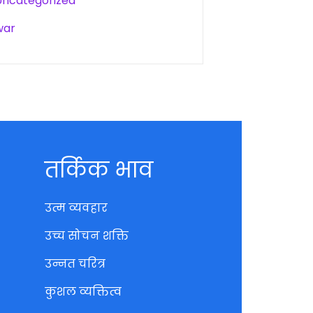
Uncategorized
war
तर्किक भाव
उत्म व्यवहार
उच्च सोचन शक्ति
उन्नत चरित्र
कुशल व्यक्तित्व