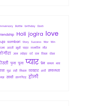
nniversary
Battle
birthday
Dosti
love
Holi
jogira
riendship
uja
sombari
Story
Success
War
Win
त्मा
आरती
खुशी
चाहत
जन्मदिन
जीत
जोगीरा
ज्ञान
त्योहार
दर्द
दान
दिवस
दोस्त
प्यार
ोस्ती
पुजा
पूजा
प्रेम
बन्धन
भाव
ात्रा
व्यवहार
सफलता
युद्ध
राही
विश्वास
शादी
होली
साथी
समझ
सालगिरह