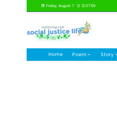
Skip
Friday, August 7
12:07:57
to
content
Home
Poem
Story