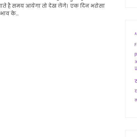
ाते है समय आयेगा तो देख लेंगे। एक दिन भरोसा
 भाव के…
A
F
p
आ
द
य