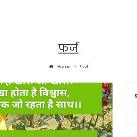
फर्ज
Home
फर्ज