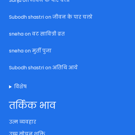
Sanju
on
जीवन के पार चलो
Subodh shastri
on
जीवन के पार चलो
sneha
on
वट सावित्री व्रत
sneha
on
मुर्ती पुजा
Subodh shastri
on
अतिथि आये
विशेष
तर्किक भाव
उत्म व्यवहार
उच्च सोचन शक्ति