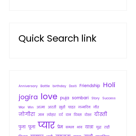
Quick Search link
Holi
Friendship
Anniversary
Battle
birthday
Dosti
love
jogira
puja
sombari
Story
Success
War
Win
आत्मा
आरती
खुशी
चाहत
जन्मदिन
जीत
जोगीरा
दोस्ती
ज्ञान
त्योहार
दर्द
दान
दिवस
दोस्त
प्यार
पुजा
पूजा
प्रेम
यात्रा
बन्धन
भाव
युद्ध
राही