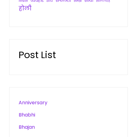
व्यवहार
सफलता
साथी
विश्वास
शादी
समझ
सालगिरह
होली
Post List
Anniversary
Bhabhi
Bhajan