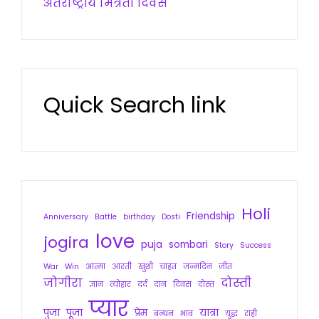
अंतर्राष्ट्रीय मित्रता दिवस
Quick Search link
Holi
Friendship
Anniversary
Battle
birthday
Dosti
love
jogira
puja
sombari
Story
Success
War
Win
आत्मा
आरती
खुशी
चाहत
जन्मदिन
जीत
जोगीरा
दोस्ती
ज्ञान
त्योहार
दर्द
दान
दिवस
दोस्त
प्यार
पुजा
पूजा
प्रेम
यात्रा
बन्धन
भाव
युद्ध
राही