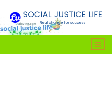
Skip
to
SOCIAL JUSTICE LIFE
content
Real change for success