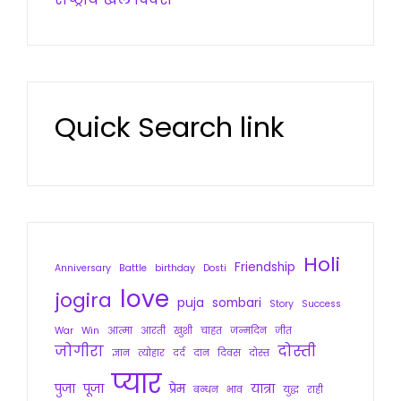
Quick Search link
Holi
Friendship
Anniversary
Battle
birthday
Dosti
love
jogira
puja
sombari
Story
Success
War
Win
आत्मा
आरती
खुशी
चाहत
जन्मदिन
जीत
जोगीरा
दोस्ती
ज्ञान
त्योहार
दर्द
दान
दिवस
दोस्त
प्यार
पुजा
पूजा
प्रेम
यात्रा
बन्धन
भाव
युद्ध
राही