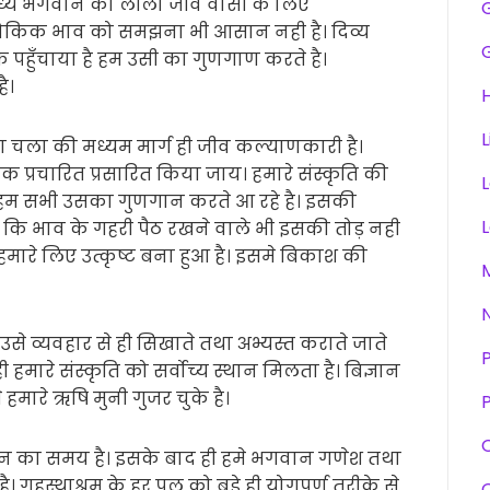
आराध्य भगवान की लीला जीव वासी के लिए
लौकिक भाव को समझना भी आसान नही है। दिव्य
क पहुँचाया है हम उसी का गुणगाण करते है।
ै।
H
L
ा चला की मध्यम मार्ग ही जीव कल्याणकारी है।
क प्रचारित प्रसारित किया जाय। हमारे संस्कृति की
है हम सभी उसका गुणगान करते आ रहे है। इसकी
े कि भाव के गहरी पैठ रखने वाले भी इसकी तोड़ नही
मारे लिए उत्कृष्ट बना हुआ है। इसमे बिकाश की
उसे व्यवहार से ही सिखाते तथा अभ्यस्त कराते जाते
ी हमारे संस्कृति को सर्वोच्य स्थान मिलता है। बिज्ञान
हमारे ऋषि मुनी गुजर चुके है।
P
मिलन का समय है। इसके बाद ही हमे भगवान गणेश तथा
है। गृहस्थाश्रम के हर पल को बड़े ही योगपुर्ण तरीके से