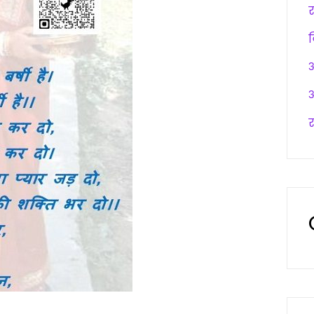
अ
अ
र