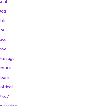
Goal
God
oli
ife
Love
Love
Massage
Nature
Poem
olitical
Q vs A
Quotation