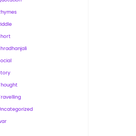
Rhymes
Riddle
Short
Shradhanjali
Social
Story
Thought
Travelling
Uncategorized
war