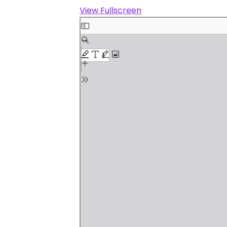
View Fullscreen
Skip
to
PDF
content