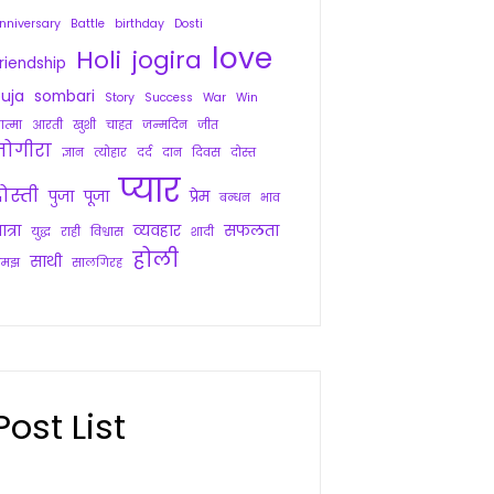
nniversary
Battle
birthday
Dosti
love
Holi
jogira
riendship
uja
sombari
Story
Success
War
Win
त्मा
आरती
खुशी
चाहत
जन्मदिन
जीत
जोगीरा
ज्ञान
त्योहार
दर्द
दान
दिवस
दोस्त
प्यार
ोस्ती
पुजा
पूजा
प्रेम
बन्धन
भाव
ात्रा
व्यवहार
सफलता
युद्ध
राही
विश्वास
शादी
होली
साथी
समझ
सालगिरह
Post List