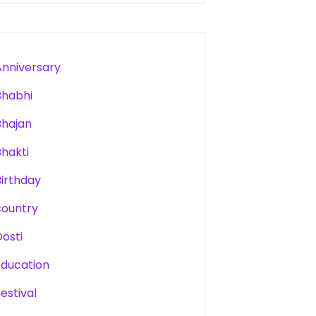
Anniversary
Bhabhi
Bhajan
Bhakti
Birthday
country
Dosti
Education
estival