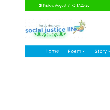
Skip
Friday, August 7
17:25:21
to
content
Home
Poem
Story