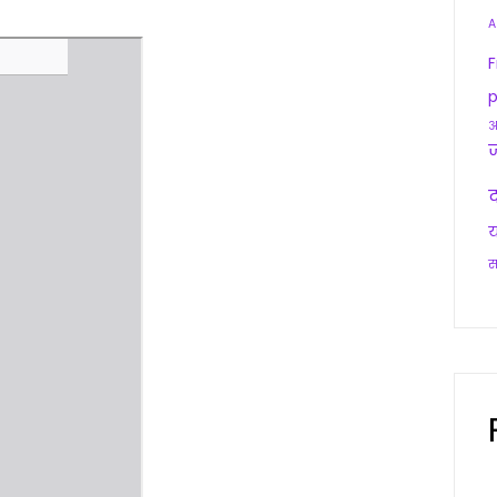
A
F
p
आ
द
य