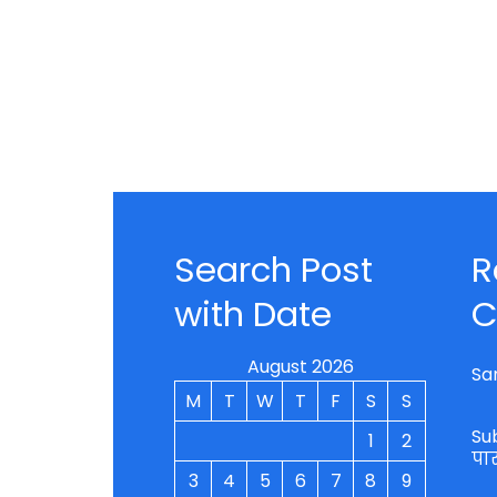
Search Post
R
with Date
C
August 2026
Sa
M
T
W
T
F
S
S
Su
1
2
पा
3
4
5
6
7
8
9