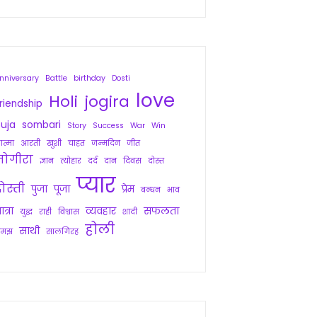
nniversary
Battle
birthday
Dosti
love
Holi
jogira
riendship
uja
sombari
Story
Success
War
Win
त्मा
आरती
खुशी
चाहत
जन्मदिन
जीत
जोगीरा
ज्ञान
त्योहार
दर्द
दान
दिवस
दोस्त
प्यार
ोस्ती
पुजा
पूजा
प्रेम
बन्धन
भाव
ात्रा
व्यवहार
सफलता
युद्ध
राही
विश्वास
शादी
होली
साथी
समझ
सालगिरह