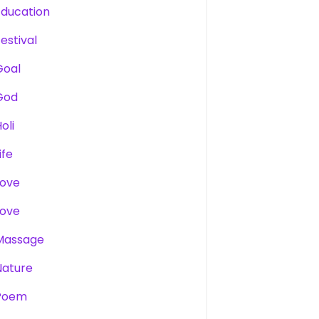
Education
estival
Goal
God
oli
ife
Love
Love
Massage
Nature
Poem