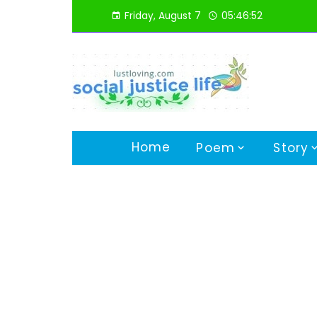
Skip
Friday, August 7
05:46:53
to
content
Home
Poem
Story