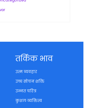
Uncategorized
war
तर्किक भाव
उत्म व्यवहार
उच्च सोचन शक्ति
उन्नत चरित्र
कुशल व्यक्तित्व