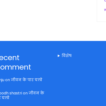
ecent
विशेष
omment
nju
on
जीवन के पार चलो
bodh shastri
on
जीवन के
र चलो