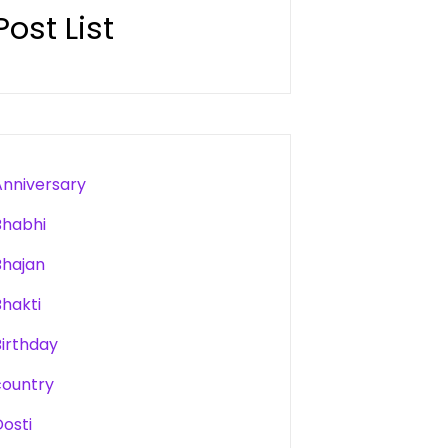
Post List
Anniversary
Bhabhi
Bhajan
Bhakti
Birthday
country
Dosti