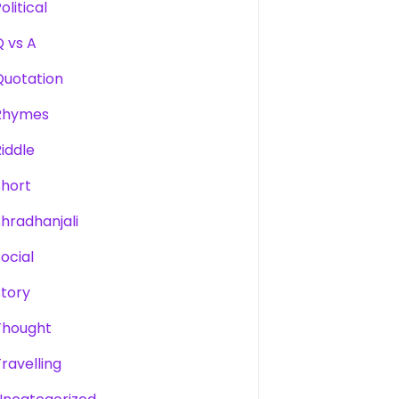
olitical
Q vs A
Quotation
Rhymes
Riddle
Short
Shradhanjali
Social
Story
Thought
Travelling