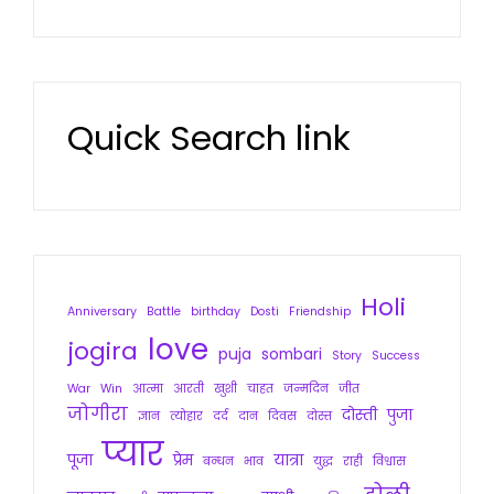
Quick Search link
Holi
Anniversary
Battle
birthday
Dosti
Friendship
love
jogira
puja
sombari
Story
Success
War
Win
आत्मा
आरती
खुशी
चाहत
जन्मदिन
जीत
जोगीरा
दोस्ती
पुजा
ज्ञान
त्योहार
दर्द
दान
दिवस
दोस्त
प्यार
पूजा
प्रेम
यात्रा
बन्धन
भाव
युद्ध
राही
विश्वास