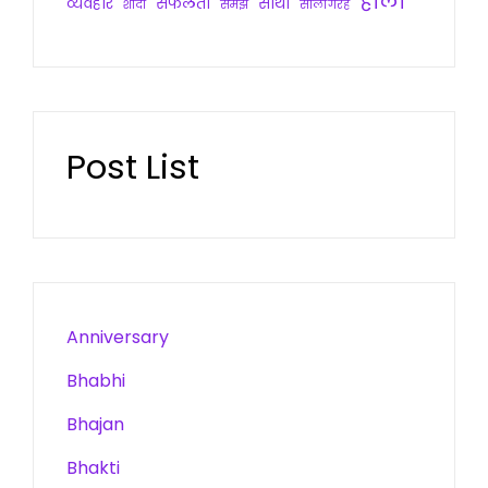
होली
व्यवहार
सफलता
साथी
शादी
समझ
सालगिरह
Post List
Anniversary
Bhabhi
Bhajan
Bhakti