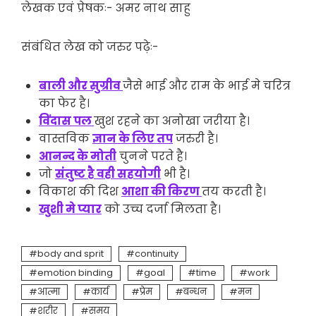
लेखक एवं प्रेषकः- अमर नाथ साहु
संबंधित लेख को जरुर पढ़ेः-
बाली और सुग्रीव
जैसे भाई और राम के भाई मे चरित्र
का फेर है।
विंदास पल
खुश रहने का अनोखा जरीया है।
वास्तविक
ज्ञान के लिए तप
जरुरी है।
आनन्द के मोती
चुनने परते है।
जो
संंतुष्ट है वही सहयोगी
भी है।
विकाश की दिश
आशा की किरण
तय करती है।
खुशी मे प्यार
को उच्च दर्जा मिलता है।
body and sprit
continuity
emotion binding
goal
time
work
आत्मा
कार्य
प्रेम
बन्धन
मन
शरीर
समय