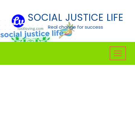
Skip
to
SOCIAL JUSTICE LIFE
content
Real change for success