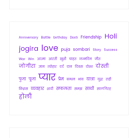
Holi
Friendship
Anniversary
Battle
birthday
Dosti
love
jogira
puja
sombari
Story
Success
War
Win
आत्मा
आरती
खुशी
चाहत
जन्मदिन
जीत
जोगीरा
दोस्ती
ज्ञान
त्योहार
दर्द
दान
दिवस
दोस्त
प्यार
पुजा
पूजा
प्रेम
यात्रा
बन्धन
भाव
युद्ध
राही
व्यवहार
सफलता
साथी
विश्वास
शादी
समझ
सालगिरह
होली