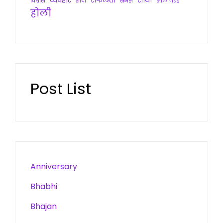
व्यवहार
सफलता
साथी
विश्वास
शादी
समझ
सालगिरह
होली
Post List
Anniversary
Bhabhi
Bhajan