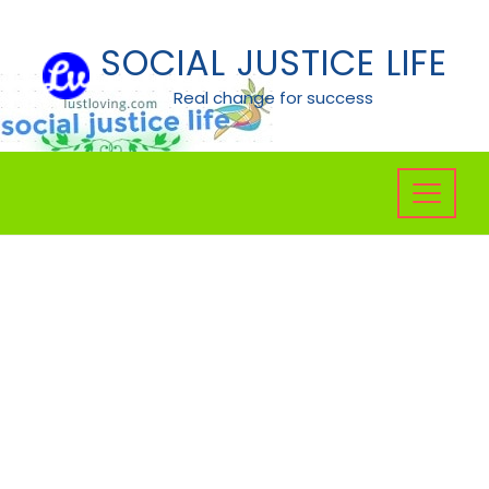
Skip
to
SOCIAL JUSTICE LIFE
content
Real change for success