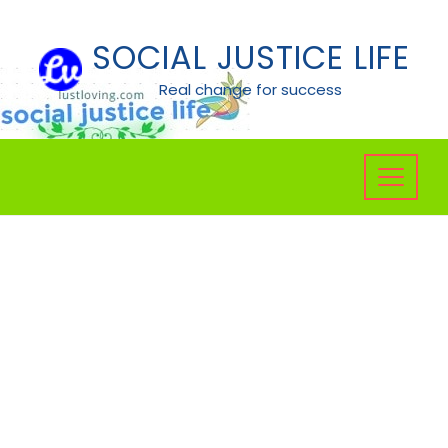
Skip
to
SOCIAL JUSTICE LIFE
content
Real change for success