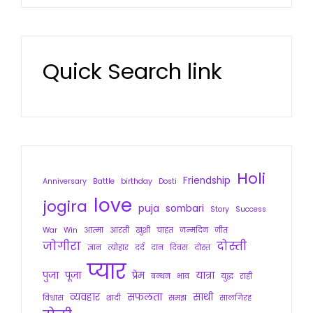
Quick Search link
Holi
Friendship
Anniversary
Battle
birthday
Dosti
love
jogira
puja
sombari
Story
Success
War
Win
आत्मा
आरती
खुशी
चाहत
जन्मदिन
जीत
जोगीरा
दोस्ती
ज्ञान
त्योहार
दर्द
दान
दिवस
दोस्त
प्यार
पुजा
पूजा
प्रेम
यात्रा
बन्धन
भाव
युद्ध
राही
व्यवहार
सफलता
साथी
विश्वास
शादी
समझ
सालगिरह