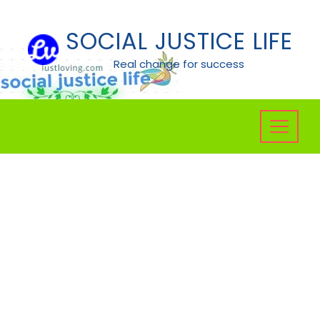
Skip
to
SOCIAL JUSTICE LIFE
content
Real change for success