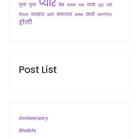
प्यार
पुजा
पूजा
प्रेम
यात्रा
बन्धन
भाव
युद्ध
राही
व्यवहार
सफलता
साथी
विश्वास
शादी
समझ
सालगिरह
होली
Post List
Anniversary
Bhabhi