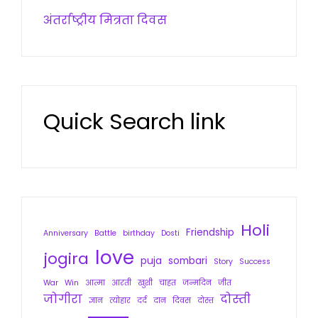
अंतर्राष्ट्रीय मित्रता दिवस
Quick Search link
Holi
Friendship
Anniversary
Battle
birthday
Dosti
love
jogira
puja
sombari
Story
Success
War
Win
आत्मा
आरती
खुशी
चाहत
जन्मदिन
जीत
जोगीरा
दोस्ती
ज्ञान
त्योहार
दर्द
दान
दिवस
दोस्त