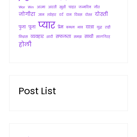
War
Win
आत्मा
आरती
खुशी
चाहत
जन्मदिन
जीत
जोगीरा
दोस्ती
ज्ञान
त्योहार
दर्द
दान
दिवस
दोस्त
प्यार
पुजा
पूजा
प्रेम
यात्रा
बन्धन
भाव
युद्ध
राही
व्यवहार
सफलता
साथी
विश्वास
शादी
समझ
सालगिरह
होली
Post List