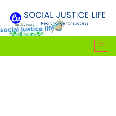
Skip
to
SOCIAL JUSTICE LIFE
content
Real change for success