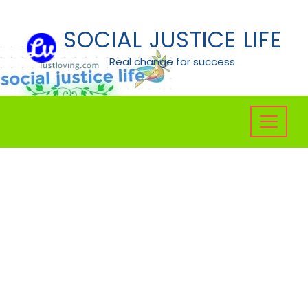
Skip
to
SOCIAL JUSTICE LIFE
content
Real change for success