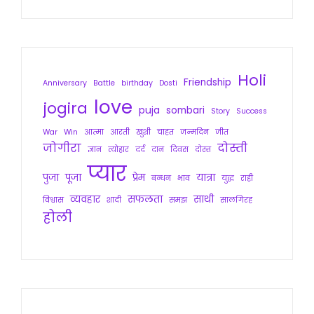
Holi
Friendship
Anniversary
Battle
birthday
Dosti
love
jogira
puja
sombari
Story
Success
War
Win
आत्मा
आरती
खुशी
चाहत
जन्मदिन
जीत
जोगीरा
दोस्ती
ज्ञान
त्योहार
दर्द
दान
दिवस
दोस्त
प्यार
पुजा
पूजा
प्रेम
यात्रा
बन्धन
भाव
युद्ध
राही
व्यवहार
सफलता
साथी
विश्वास
शादी
समझ
सालगिरह
होली