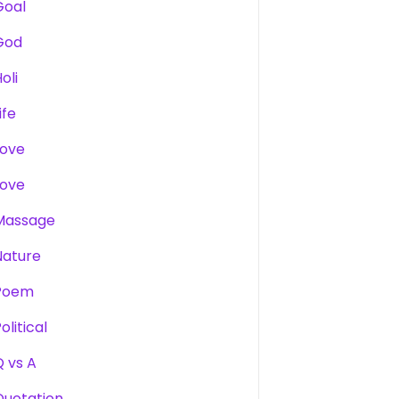
Goal
God
oli
ife
Love
Love
Massage
Nature
Poem
olitical
Q vs A
Quotation