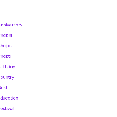
Anniversary
Bhabhi
Bhajan
Bhakti
Birthday
country
Dosti
Education
estival