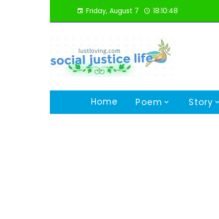
Skip
Friday, August 7
18:10:50
to
content
Home
Poem
Story