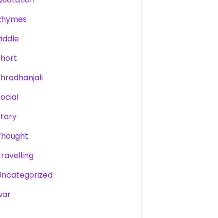
Rhymes
Riddle
Short
Shradhanjali
Social
Story
Thought
Travelling
Uncategorized
war