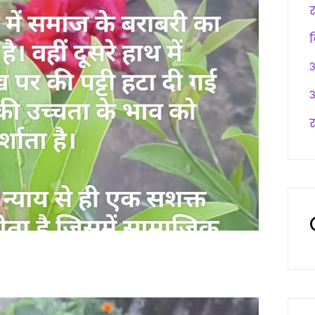
अ
अ
र