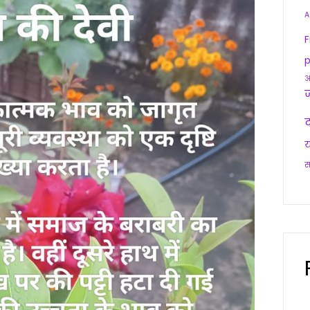
A
F
p
आ
द
य