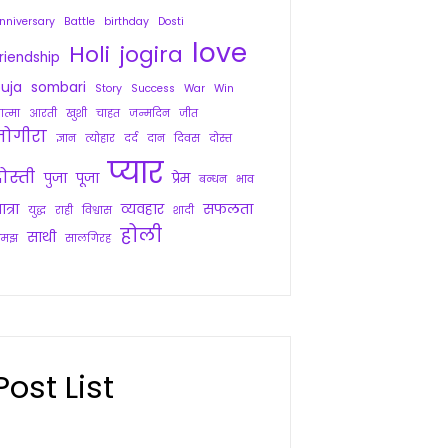
nniversary
Battle
birthday
Dosti
love
Holi
jogira
riendship
uja
sombari
Story
Success
War
Win
त्मा
आरती
खुशी
चाहत
जन्मदिन
जीत
जोगीरा
ज्ञान
त्योहार
दर्द
दान
दिवस
दोस्त
प्यार
ोस्ती
पुजा
पूजा
प्रेम
बन्धन
भाव
ात्रा
व्यवहार
सफलता
युद्ध
राही
विश्वास
शादी
होली
साथी
समझ
सालगिरह
Post List