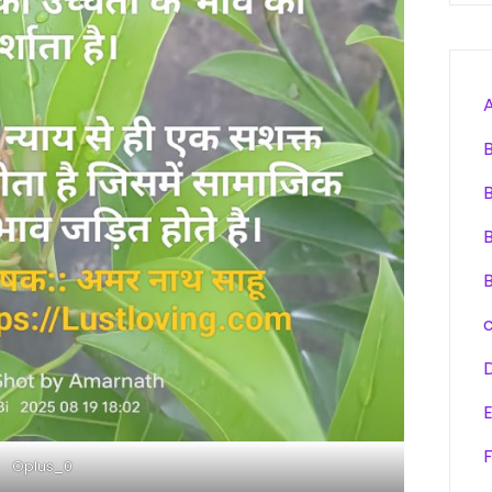
F
Oplus_0