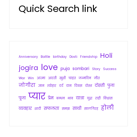
Quick Search link
Holi
Anniversary
Battle
birthday
Dosti
Friendship
love
jogira
puja
sombari
Story
Success
War
Win
आत्मा
आरती
खुशी
चाहत
जन्मदिन
जीत
जोगीरा
दोस्ती
पुजा
ज्ञान
त्योहार
दर्द
दान
दिवस
दोस्त
प्यार
पूजा
प्रेम
यात्रा
बन्धन
भाव
युद्ध
राही
विश्वास
होली
व्यवहार
सफलता
साथी
शादी
समझ
सालगिरह