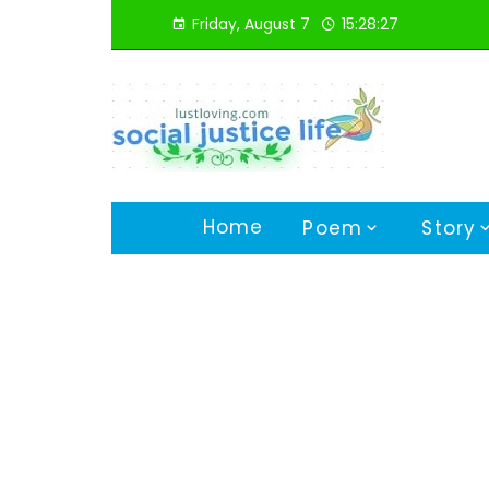
Skip
Friday, August 7
15:28:28
to
content
Home
Poem
Story