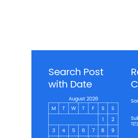
Search Post
R
with Date
C
August 2026
Sa
M
T
W
T
F
S
S
Su
1
2
पा
3
4
5
6
7
8
9