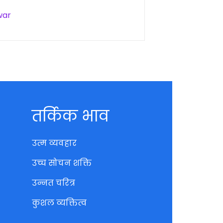
war
तर्किक भाव
उत्म व्यवहार
उच्च सोचन शक्ति
उन्नत चरित्र
कुशल व्यक्तित्व