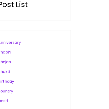
Post List
Anniversary
Bhabhi
Bhajan
Bhakti
Birthday
country
Dosti