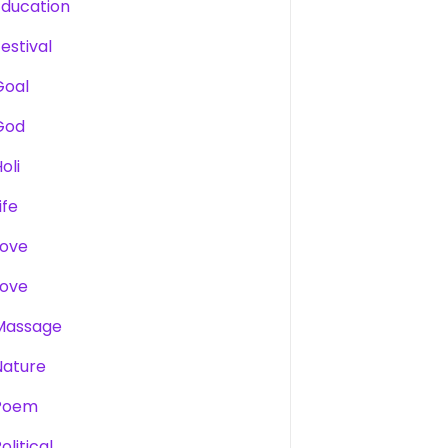
Education
estival
Goal
God
oli
ife
Love
Love
Massage
Nature
Poem
olitical