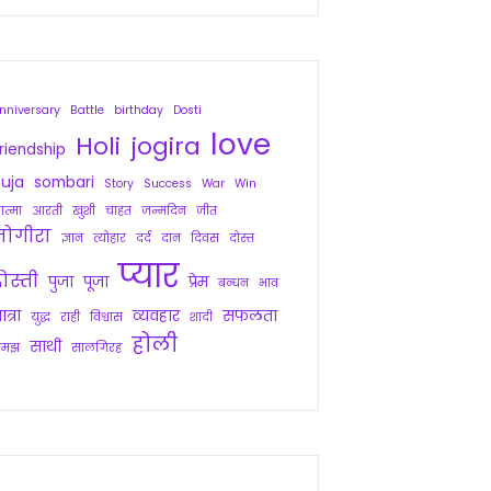
nniversary
Battle
birthday
Dosti
love
Holi
jogira
riendship
uja
sombari
Story
Success
War
Win
त्मा
आरती
खुशी
चाहत
जन्मदिन
जीत
जोगीरा
ज्ञान
त्योहार
दर्द
दान
दिवस
दोस्त
प्यार
ोस्ती
पुजा
पूजा
प्रेम
बन्धन
भाव
ात्रा
व्यवहार
सफलता
युद्ध
राही
विश्वास
शादी
होली
साथी
समझ
सालगिरह