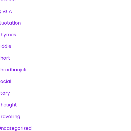
Q vs A
Quotation
Rhymes
Riddle
Short
Shradhanjali
Social
Story
Thought
Travelling
Uncategorized