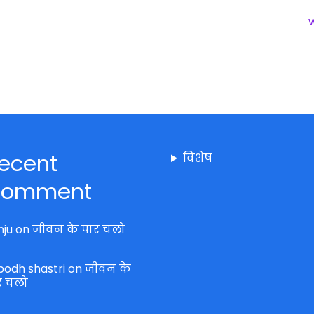
ecent
विशेष
omment
nju
on
जीवन के पार चलो
bodh shastri
on
जीवन के
र चलो