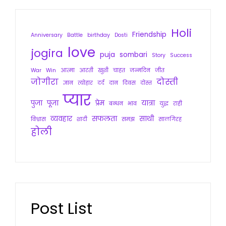
Holi
Friendship
Anniversary
Battle
birthday
Dosti
love
jogira
puja
sombari
Story
Success
War
Win
आत्मा
आरती
खुशी
चाहत
जन्मदिन
जीत
जोगीरा
दोस्ती
ज्ञान
त्योहार
दर्द
दान
दिवस
दोस्त
प्यार
पुजा
पूजा
प्रेम
यात्रा
बन्धन
भाव
युद्ध
राही
व्यवहार
सफलता
साथी
विश्वास
शादी
समझ
सालगिरह
होली
Post List