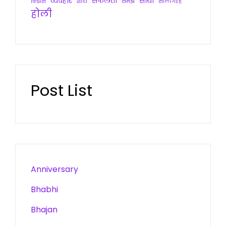
व्यवहार
सफलता
साथी
विश्वास
शादी
समझ
सालगिरह
होली
Post List
Anniversary
Bhabhi
Bhajan