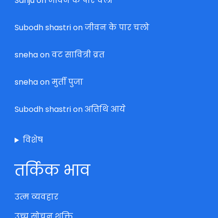
Sanju
on
जीवन के पार चलो
Subodh shastri
on
जीवन के पार चलो
sneha
on
वट सावित्री व्रत
sneha
on
मुर्ती पुजा
Subodh shastri
on
अतिथि आये
विशेष
तर्किक भाव
उत्म व्यवहार
उच्च सोचन शक्ति