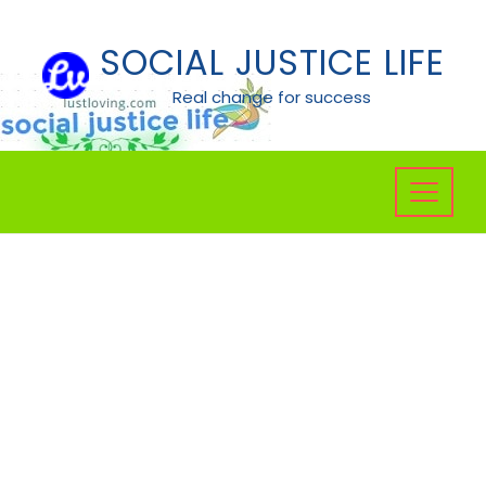
Skip
to
SOCIAL JUSTICE LIFE
content
Real change for success