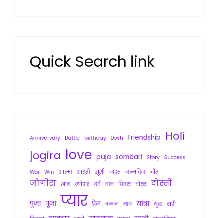
Quick Search link
Holi
Friendship
Anniversary
Battle
birthday
Dosti
love
jogira
puja
sombari
Story
Success
War
Win
आत्मा
आरती
खुशी
चाहत
जन्मदिन
जीत
जोगीरा
दोस्ती
ज्ञान
त्योहार
दर्द
दान
दिवस
दोस्त
प्यार
पुजा
पूजा
प्रेम
यात्रा
बन्धन
भाव
युद्ध
राही