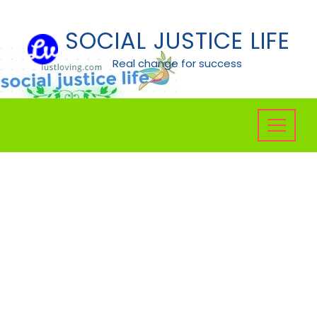
Skip
to
SOCIAL JUSTICE LIFE
content
Real change for success