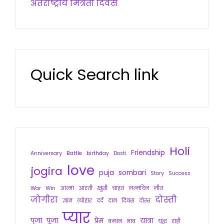
अंतर्राष्ट्रीय मित्रता दिवस
Quick Search link
Holi
Friendship
Anniversary
Battle
birthday
Dosti
love
jogira
puja
sombari
Story
Success
War
Win
आत्मा
आरती
खुशी
चाहत
जन्मदिन
जीत
जोगीरा
दोस्ती
ज्ञान
त्योहार
दर्द
दान
दिवस
दोस्त
प्यार
पुजा
पूजा
प्रेम
यात्रा
बन्धन
भाव
युद्ध
राही