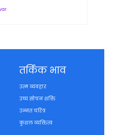
war
तर्किक भाव
उत्म व्यवहार
उच्च सोचन शक्ति
उन्नत चरित्र
कुशल व्यक्तित्व