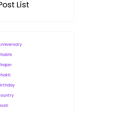
Post List
Anniversary
Bhabhi
Bhajan
Bhakti
Birthday
country
Dosti