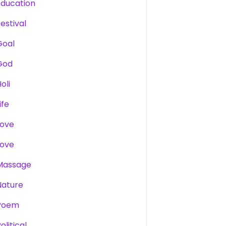
Education
estival
Goal
God
oli
ife
Love
Love
Massage
Nature
Poem
olitical