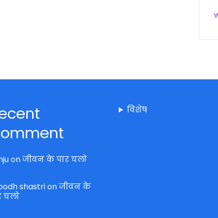
ecent
विशेष
omment
nju
on
जीवन के पार चलो
bodh shastri
on
जीवन के
र चलो