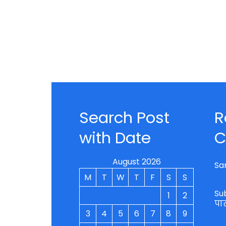
Search Post
R
with Date
C
August 2026
Sa
M
T
W
T
F
S
S
Su
1
2
पा
3
4
5
6
7
8
9