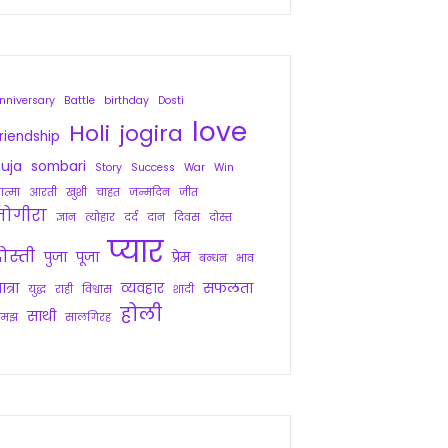
nniversary
Battle
birthday
Dosti
love
Holi
jogira
riendship
uja
sombari
Story
Success
War
Win
त्मा
आरती
खुशी
चाहत
जन्मदिन
जीत
जोगीरा
ज्ञान
त्योहार
दर्द
दान
दिवस
दोस्त
प्यार
ोस्ती
पुजा
पूजा
प्रेम
बन्धन
भाव
ात्रा
व्यवहार
सफलता
युद्ध
राही
विश्वास
शादी
होली
साथी
समझ
सालगिरह