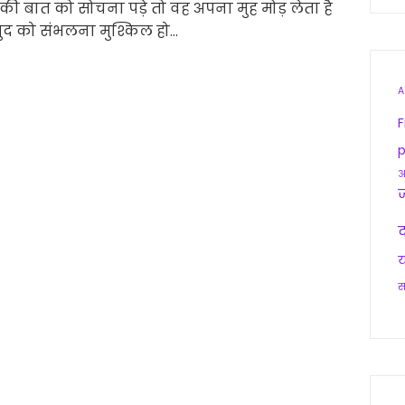
ट की बात को सोचना पड़े तो वह अपना मुह मोड़ लेता है
ुद को संभलना मुश्किल हो…
A
F
p
आ
द
य