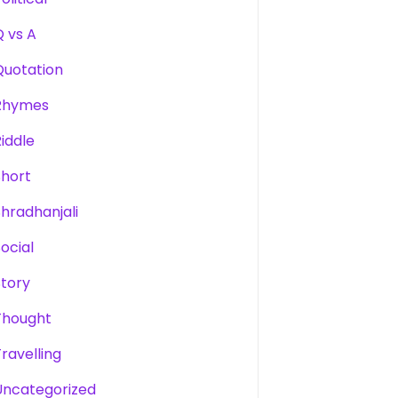
Q vs A
Quotation
Rhymes
Riddle
Short
Shradhanjali
Social
Story
Thought
Travelling
Uncategorized