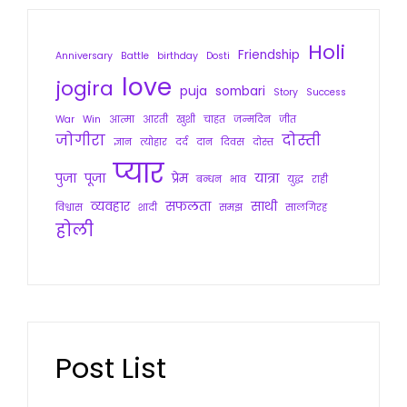
Holi
Friendship
Anniversary
Battle
birthday
Dosti
love
jogira
puja
sombari
Story
Success
War
Win
आत्मा
आरती
खुशी
चाहत
जन्मदिन
जीत
जोगीरा
दोस्ती
ज्ञान
त्योहार
दर्द
दान
दिवस
दोस्त
प्यार
पुजा
पूजा
प्रेम
यात्रा
बन्धन
भाव
युद्ध
राही
व्यवहार
सफलता
साथी
विश्वास
शादी
समझ
सालगिरह
होली
Post List